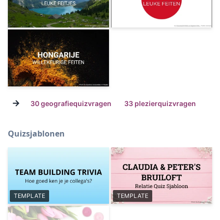
→
30 geografiequizvragen
33 plezierquizvragen
Quizsjablonen
TEMPLATE
TEMPLATE