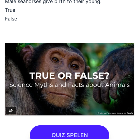
Male seahorses give birth to their young.
True
False
EN
QUIZ SPELEN