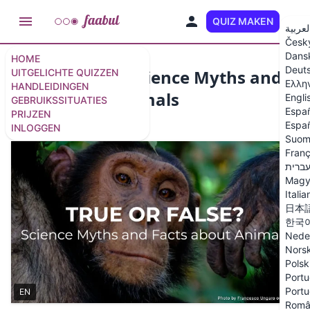
QUIZ MAKEN
NL
لعربية
Česk
Dans
HOME
Deut
True or False? Science Myths and
UITGELICHTE QUIZZEN
Ελλη
HANDLEIDINGEN
Facts about Animals
Engli
GEBRUIKSSITUATIES
Espa
PRIJZEN
10 vragen
/
11 dia's
Españ
INLOGGEN
Suom
Franç
ברית
Magy
Italia
日本
한국
Nede
Nors
Polsk
Portu
Portu
EN
Româ