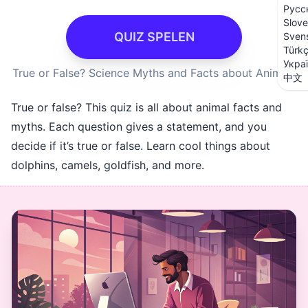
Русс
Slove
QUIZ SPELEN
Sven
Türk
Укра
True or False? Science Myths and Facts about Animals
中文
True or false? This quiz is all about animal facts and
myths. Each question gives a statement, and you
decide if it’s true or false. Learn cool things about
dolphins, camels, goldfish, and more.