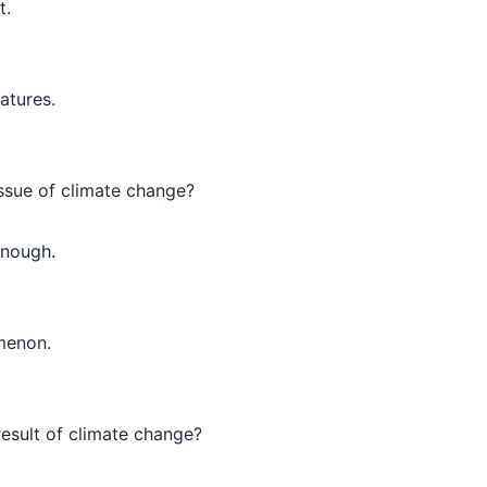
t.
atures.
issue of climate change?
enough.
menon.
result of climate change?