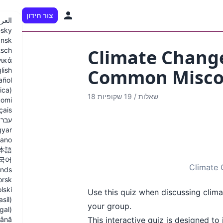
צור חידון
HE
العرب
sky
nsk
Climate Change
tsch
νικά
Common Misco
lish
añol
ica)
18 שאלות
/
19 שקופיות
omi
çais
עברי
yar
liano
本語
국어
Climate 
ands
orsk
lski
Use this quiz when discussing cli
sil)
your group.
gal)
ână
This interactive quiz is designed t