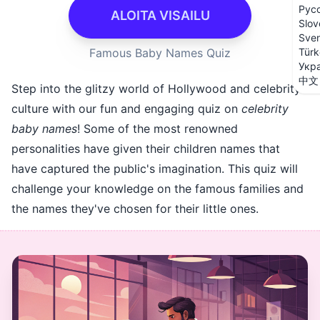
Рус
ALOITA VISAILU
Slov
Sve
Famous Baby Names Quiz
Türk
Укр
中文
Step into the glitzy world of Hollywood and celebrity
culture with our fun and engaging quiz on
celebrity
baby names
! Some of the most renowned
personalities have given their children names that
have captured the public's imagination. This quiz will
challenge your knowledge on the famous families and
the names they've chosen for their little ones.