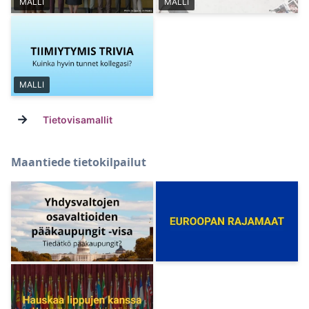
MALLI
MALLI
MALLI
→
Tietovisamallit
Maantiede tietokilpailut