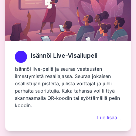
Isännöi Live-Visailupeli
Isännöi live-peliä ja seuraa vastausten
ilmestymistä reaaliajassa. Seuraa jokaisen
osallistujan pisteitä, julista voittajat ja juhli
parhaita suoriutujia. Kuka tahansa voi liittyä
skannaamalla QR-koodin tai syöttämällä pelin
koodin.
Lue lisää…