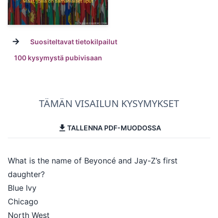
→
Suositeltavat tietokilpailut
100 kysymystä pubivisaan
TÄMÄN VISAILUN KYSYMYKSET
TALLENNA PDF-MUODOSSA
What is the name of Beyoncé and Jay-Z’s first
daughter?
Blue Ivy
Chicago
North West