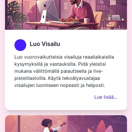
Luo Visailu
Luo vuorovaikutteisia visailuja reaaliaikaisilla
kysymyksillä ja vastauksilla. Pidä yleisösi
mukana välittömällä palautteella ja live-
pistetilastoilla. Käytä tekoälyavustajaa
visailujen luomiseen nopeasti ja helposti.
Lue lisää…