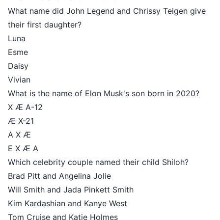
What name did John Legend and Chrissy Teigen give
their first daughter?
Luna
Esme
Daisy
Vivian
What is the name of Elon Musk's son born in 2020?
X Æ A-12
Æ X-21
A X Æ
E X Æ A
Which celebrity couple named their child Shiloh?
Brad Pitt and Angelina Jolie
Will Smith and Jada Pinkett Smith
Kim Kardashian and Kanye West
Tom Cruise and Katie Holmes