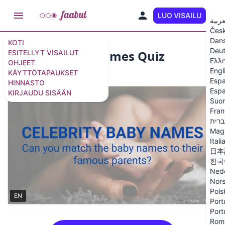
LUO VISAILU
FI
عربية
Čes
Dan
KOTI
Deu
Famous Baby Names Quiz
ESITELLYT VISAILUT
Ελλ
OHJEET
Engl
KÄYTTÖTAPAUKSET
20 kysymystä
/
21 diaa
Espa
HINNASTO
Espa
KIRJAUDU SISÄÄN
Suo
Fran
ברית
Mag
Itali
日本
한국
Ned
Nor
Pols
EN
Port
Port
Rom