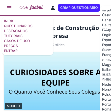
CRIAR QUESTIONÁRIO
PT
لعربية
Česk
Dans
INÍCIO
Deut
Template de Quiz de Construção
QUESTIONÁRIOS
Ελλη
DESTACADOS
de Equipe da Empresa
Engli
TUTORIAIS
Espa
CASOS DE USO
MODELO
13 questões
/
15 slides
Españ
PREÇOS
Suom
ENTRAR
Franç
ברית
Magy
Italia
日本
한국
Nede
Nors
Polsk
Portu
Portu
MODELO
Româ