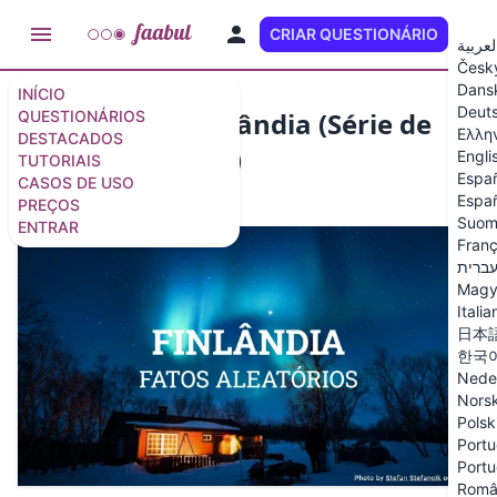
CRIAR QUESTIONÁRIO
PT
لعربية
Česk
Dans
INÍCIO
Deut
Quiz sobre a Finlândia (Série de
QUESTIONÁRIOS
Ελλη
DESTACADOS
Fatos Aleatórios)
Engli
TUTORIAIS
Espa
CASOS DE USO
11 questões
/
12 slides
Españ
PREÇOS
Suom
ENTRAR
Franç
ברית
Magy
Italia
日本
한국
Nede
Nors
Polsk
Portu
Portu
Româ