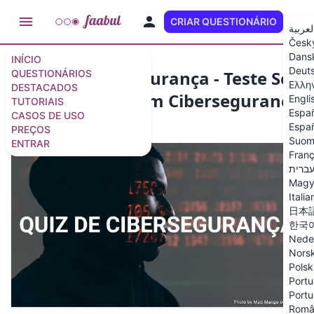
CRIAR QUESTIONÁRIO
PT
لعربية
Česk
Dans
INÍCIO
Deut
Quiz de Cibersegurança - Teste Seu
QUESTIONÁRIOS
Ελλη
DESTACADOS
Conhecimento em Cibersegurança
Engli
TUTORIAIS
Espa
CASOS DE USO
14 questões
/
15 slides
Españ
PREÇOS
Suom
ENTRAR
Franç
ברית
Magy
Italia
日本
한국
Nede
Nors
Polsk
Portu
Portu
Româ