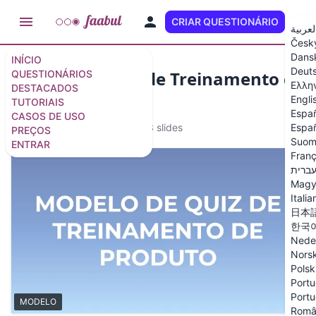
CRIAR QUESTIONÁRIO
PT
لعربية
Česk
Dans
INÍCIO
Deut
Modelo de Quiz de Treinamento de
QUESTIONÁRIOS
Ελλη
DESTACADOS
Produto
Engli
TUTORIAIS
Espa
CASOS DE USO
MODELO
12 questões
/
13 slides
Españ
PREÇOS
Suom
ENTRAR
Franç
ברית
Magy
Italia
日本
한국
Nede
Nors
Polsk
Portu
Portu
MODELO
Româ