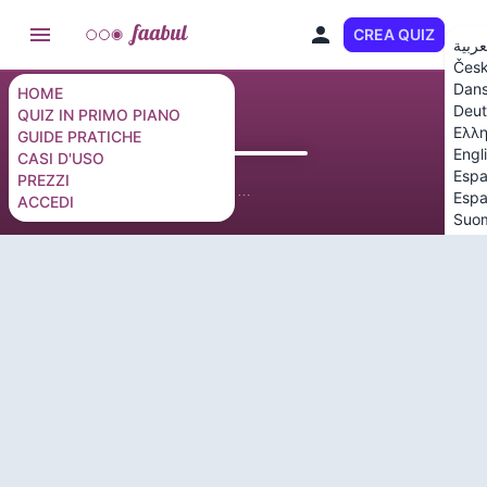
CREA QUIZ
IT
عربية
Čes
Dan
HOME
Deut
QUIZ IN PRIMO PIANO
Ελλη
GUIDE PRATICHE
Engl
CASI D'USO
Espa
PREZZI
Espa
ACCEDI
Suo
Fran
ברית
Mag
Itali
日本
한국
Nede
Nor
Pols
Port
Port
Rom